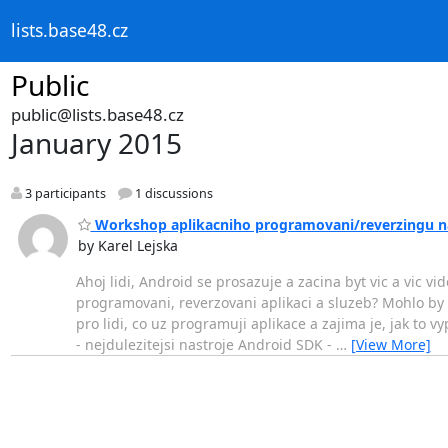
lists.base48.cz
Public
public@lists.base48.cz
January 2015
3 participants
1 discussions
Workshop aplikacniho programovani/reverzingu n
by Karel Lejska
Ahoj lidi, Android se prosazuje a zacina byt vic a vic 
programovani, reverzovani aplikaci a sluzeb? Mohlo by t
pro lidi, co uz programuji aplikace a zajima je, jak to v
- nejdulezitejsi nastroje Android SDK -
…
[View More]