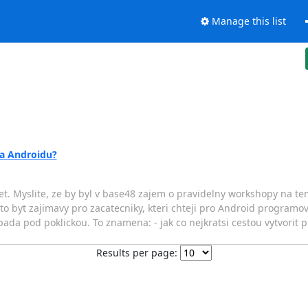
Manage this list
a Androidu?
videt. Myslite, ze by byl v base48 zajem o pravidelny workshopy na t
o byt zajimavy pro zacatecniky, kteri chteji pro Android programova
ypada pod poklickou. To znamena: - jak co nejkratsi cestou vytvorit p
Results per page: