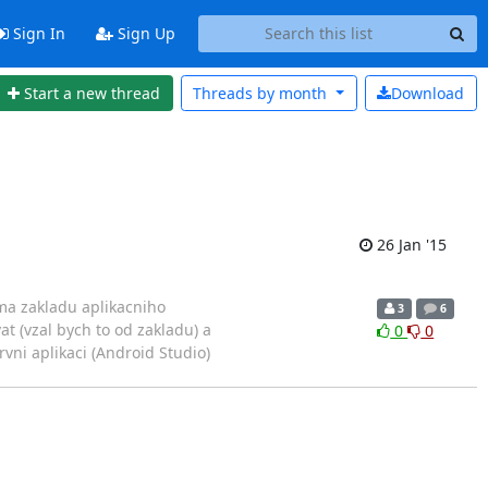
Sign In
Sign Up
Start a new thread
Threads by
month
Download
26 Jan '15
ema zakladu aplikacniho
3
6
t (vzal bych to od zakladu) a
0
0
rvni aplikaci (Android Studio)