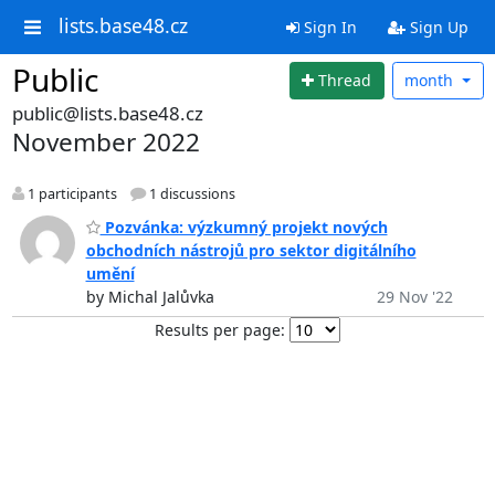
lists.base48.cz
Sign In
Sign Up
Public
Thread
month
public@lists.base48.cz
November 2022
1 participants
1 discussions
Pozvánka: výzkumný projekt nových
obchodních nástrojů pro sektor digitálního
umění
by Michal Jalůvka
29 Nov '22
Results per page: